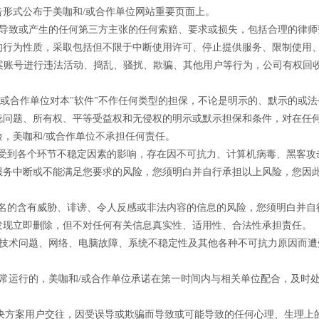
形式公布于美咖和/或合作单位网站重要页面上。
定，导致或产生的任何第三方主张的任何索赔、要求或损失，包括合理的律
的行为性质，采取包括但不限于中断使用许可、停止提供服务、限制使用、
方案账号进行违法活动、捣乱、骚扰、欺骗、其他用户等行为，公司有权回
咖和/或合作单位对本"软件"不作任何类型的担保，不论是明示的、默示的或
问题、所有权、平等受益权和无侵权的明示或默示担保和条件，对在任何
，美咖和/或合作单位不承担任何责任。
可能会受到各个环节不稳定因素的影响，存在因不可抗力、计算机病毒、黑客
服务中断或不能满足您要求的风险，您须明白并自行承担以上风险，您因
名或冒名的含有威胁、诽谤、令人反感或非法内容的信息的风险，您须明白并
发现立即删除，但不对任何有关信息真实性、适用性、合法性承担责任。
障、技术问题、网络、电脑故障、系统不稳定性及其他各种不可抗力原因而遭
的正常运行的，美咖和/或合作单位承诺在第一时间内与相关单位配合，及时
门店解决方案用户交往，因受误导或欺骗而导致或可能导致的任何心理、生理