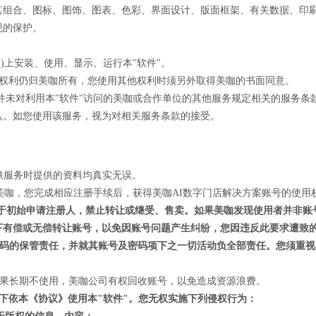
其组合、图标、图饰、图表、色彩、界面设计、版面框架、有关数据、印
规的保护。
机")上安装、使用、显示、运行本"软件"。
一切权利仍归美咖所有，您使用其他权利时须另外取得美咖的书面同意。
》并未对利用本"软件"访问的美咖或合作单位的其他服务规定相关的服务
认。如您使用该服务，视为对相关服务条款的接受。
提供服务时提供的资料均真实无误。
归美咖，您完成相应注册手续后，获得美咖AI数字门店解决方案账号的使用
仅属于初始申请注册人，禁止转让或继受、售卖。如果美咖发现使用者并非
下有偿或无偿转让账号，以免因账号问题产生纠纷，您因违反此要求遭致
号与密码的保管责任，并就其账号及密码项下之一切活动负全部责任。您须重
后如果长期不使用，美咖公司有权回收账号，以免造成资源浪费。
提下依本《协议》使用本"软件"。您无权实施下列侵权行为：