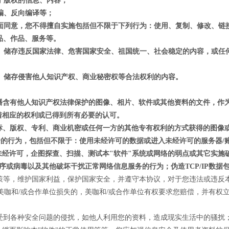
关于版权的信息、内容；
汇编、反向编译等；
美咖书面同意，您不得擅自实施包括但不限于下列行为：使用、复制、修改、
品、作品、服务等。
、传播、储存违反国家法律、危害国家安全、祖国统一、社会稳定的内容，或
传播、储存侵害他人知识产权、商业秘密权等合法权利的内容。
。
现传播含有他人知识产权法律保护的图像、相片、软件或其他资料的文件，
着相应的权利或已得到所有必要的认可。
人商标、版权、专利、商业机密或任何一方的其他专有权利的方式获得的图像
安全的行为，包括但不限于：使用未经许可的数据或进入未经许可的服务器
经许可，企图探查、扫描、测试本"软件"系统或网络的弱点或其它实施破
序或病毒以及其他破坏干扰正常网络信息服务的行为；伪造TCP/IP数据
和政策等，维护国家利益，保护国家安全，并遵守本协议，对于您违法或违
美咖和/或合作单位损失的，美咖和/或合作单位有权要求您赔偿，并有权
可能受到各种安全问题的侵扰，如他人利用您的资料，造成现实生活中的骚扰