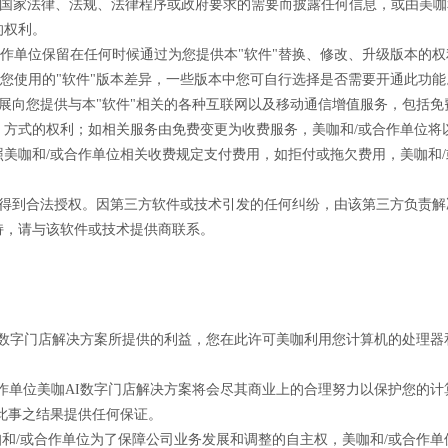
候根据国家法律、法规、法律程序或政府要求的需要而披露任何信息，或由美
的权利。
/或合作单位保留在任何时候通过为您提供本"软件"替换、修改、升级版本
视您使用的"软件"版本差异，一些版本中您可自行选择是否需要开通此功能
的发展向您提供与本"软件"相关的各种互联网以及移动通信增值服务，包括
、方式的权利；如相关服务由免费变更为收费服务，美咖和/或合作单位将
美咖和/或合作单位相关收费规定支付费用，如拒付或拖欠费用，美咖和
，均得到合法授权。因第三方软件或技术引发的任何纠纷，由该第三方负责
持，请与该软件或技术提供商联系。
咖AI数字门店解决方案所提供的利益，您在此许可美咖利用您计算机的处理
/或合作单位美咖AI数字门店解决方案将会尽其商业上的合理努力以保护您的
此事之结果提供任何保证。
，美咖和/或合作单位为了保障公司业务发展和调整的自主权，美咖和/或合作