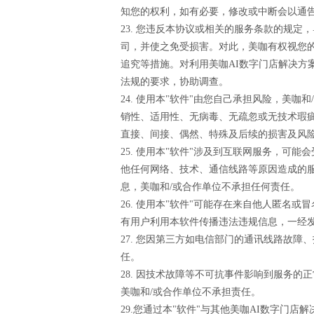
知您的权利，如有必要，修改或中断会以通告
23. 您违反本协议或相关的服务条款的规
司，并使之免受损害。对此，美咖有权视您
追究等措施。对利用美咖AI数字门店解决
法规的要求，协助调查。
24. 使用本"软件"由您自己承担风险，美
销性、适用性、无病毒、无疏忽或无技术瑕疵
直接、间接、偶然、特殊及后续的损害及风险
25. 使用本"软件"涉及到互联网服务，
他任何网络、技术、通信线路等原因造成的
息，美咖和/或合作单位不承担任何责任。
26. 使用本"软件"可能存在来自他人匿
有用户利用本软件传播违法违规信息，一经
27. 您因第三方如电信部门的通讯线路故
任。
28. 因技术故障等不可抗事件影响到服务
美咖和/或合作单位不承担责任。
29.您通过本"软件"与其他美咖AI数字