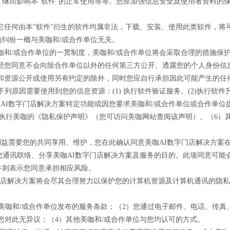
继而影响本"软件"的正常使用等等。您应加强信息安全及使用者资料的
其它任何由本"软件"衍生的软件均属非法，下载、安装、使用此类软件，
纠纷一概与美咖和/或合作单位无关。
美咖和/或合作单位的一贯制度，美咖和/或合作单位将会采取合理的措施保
未经您同意不会向除合作单位以外的任何第三方公开、透露您的个人身份信
和资源公开或使用另有约定的除外，同时您应自行承担因此可能产生的任
于下列原因需要使用到您的信息资源：(1) 执行软件验证服务。(2)执行软
咖AI数字门店解决方案特定功能或因您要求美咖和/或合作单位或合作单位
执行美咖的《隐私保护声明》（您可访问美咖网站查阅该声明）。（6）
供的利益需要您的共同享用、维护，您在此确认同意美咖AI数字门店解决方
您通讯联络、分享美咖AI数字门店解决方案及服务的目的。此项同意可能
件则表示您同意承担相应风险。
I数字门店解决方案将会尽其合理努力以保护您的计算机资源及计算机通讯的隐
协议及美咖和/或合作单位发布的服务条款；（2）您通过电子邮件、电话、
，您对此无异议；（4）其他美咖和/或合作单位与您均认可的方式。