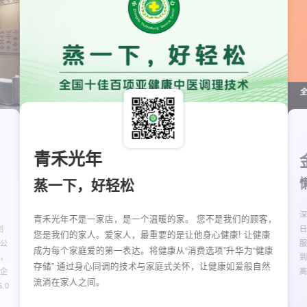
青禾光年
蒸一下，好轻松
青禾光年不是一家店，是一个温暖的家。 您不是我们的顾客，
创
日
您是我们的家人。爱家人，最重要的是让他身心健康! 让健康
 公
成为每个家庭爱的第一表达。将健康从“消费选项”升华为“健康
，
存储” 通过身心同调的技术与家庭式关怀，让健康如爱般自然
企
流淌在家人之间。
.0