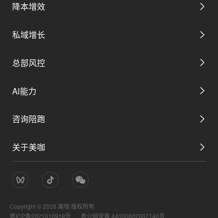
降本增效
私域增长
数字管理后台
总部风控
私域营销解决方案
取号预约解决方案
AI能力
平台用工解决方案
私域生态解决方案
咨询陪跑
AI总裁助理
全域分账解决方案
关于美咖
AI数字门店总部方案
AI营销助理
数智配销解决方案
公司简介
AI数字门店咨询陪跑
AI服务助理
AI巡店解决方案
Copyright ©
2026
美咖 版权所有
管理团队
粤ICP备2021010918号
粤公网安备 44030602007140号