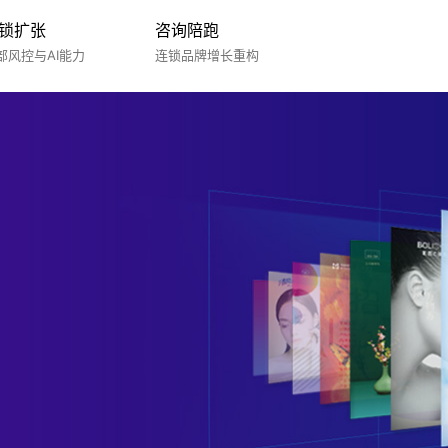
锁扩张
咨询陪跑
部风控与AI能力
连锁品牌增长重构