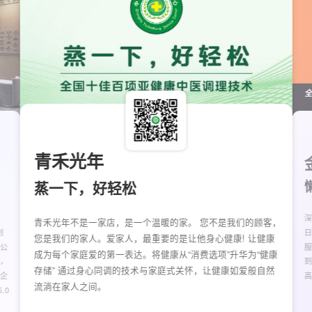
青禾光年
蒸一下，好轻松
青禾光年不是一家店，是一个温暖的家。 您不是我们的顾客，
创
日
您是我们的家人。爱家人，最重要的是让他身心健康! 让健康
 公
成为每个家庭爱的第一表达。将健康从“消费选项”升华为“健康
，
存储” 通过身心同调的技术与家庭式关怀，让健康如爱般自然
企
流淌在家人之间。
.0