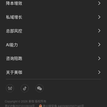
降本增效
私域增长
数字管理后台
总部风控
私域营销解决方案
取号预约解决方案
AI能力
平台用工解决方案
私域生态解决方案
咨询陪跑
AI总裁助理
全域分账解决方案
关于美咖
AI数字门店总部方案
AI营销助理
数智配销解决方案
公司简介
AI数字门店咨询陪跑
AI服务助理
AI巡店解决方案
Copyright ©
2026
美咖 版权所有
管理团队
粤ICP备2021010918号
粤公网安备 44030602007140号