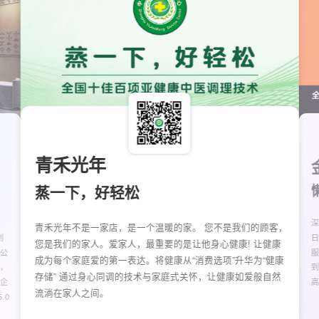
青禾光年
蒸一下，好轻松
青禾光年不是一家店，是一个温暖的家。 您不是我们的顾客，
创
日
您是我们的家人。爱家人，最重要的是让他身心健康! 让健康
 公
成为每个家庭爱的第一表达。将健康从“消费选项”升华为“健康
，
存储” 通过身心同调的技术与家庭式关怀，让健康如爱般自然
企
流淌在家人之间。
.0