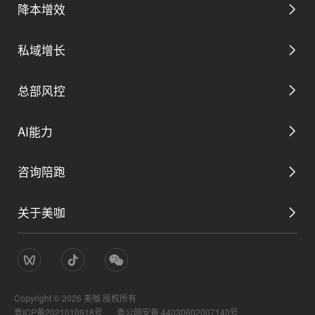
降本增效
私域增长
数字管理后台
总部风控
私域营销解决方案
取号预约解决方案
AI能力
平台用工解决方案
私域生态解决方案
咨询陪跑
AI总裁助理
全域分账解决方案
关于美咖
AI数字门店总部方案
AI营销助理
数智配销解决方案
公司简介
AI数字门店咨询陪跑
AI服务助理
AI巡店解决方案
Copyright ©
2026
美咖 版权所有
管理团队
粤ICP备2021010918号
粤公网安备 44030602007140号