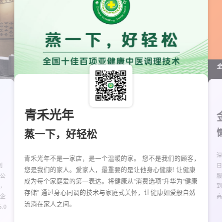
青禾光年
蒸一下，好轻松
青禾光年不是一家店，是一个温暖的家。 您不是我们的顾客，
创
日
您是我们的家人。爱家人，最重要的是让他身心健康! 让健康
 公
成为每个家庭爱的第一表达。将健康从“消费选项”升华为“健康
，
存储” 通过身心同调的技术与家庭式关怀，让健康如爱般自然
企
流淌在家人之间。
.0