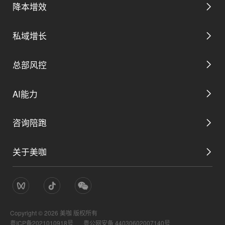
降本增效
私域增长
数字管理后台
总部风控
私域营销解决方案
取号预约解决方案
AI能力
平台用工解决方案
私域生态解决方案
咨询陪跑
AI总裁助理
全域分账解决方案
关于美咖
AI数字门店总部方案
AI营销助理
数智配销解决方案
公司简介
AI数字门店咨询陪跑
AI服务助理
AI巡店解决方案
Copyright ©
2026
美咖 版权所有
管理团队
粤ICP备2021010918号
粤公网安备 44030602007140号