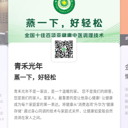
青禾光年
蒸一下，好轻松
青禾光年不是一家店，是一个温暖的家。 您不是我们的顾客，
创
日
您是我们的家人。爱家人，最重要的是让他身心健康! 让健康
 公
成为每个家庭爱的第一表达。将健康从“消费选项”升华为“健康
，
存储” 通过身心同调的技术与家庭式关怀，让健康如爱般自然
企
流淌在家人之间。
.0