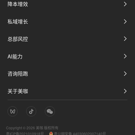
降本增效
私域增长
数字管理后台
总部风控
私域营销解决方案
取号预约解决方案
AI能力
平台用工解决方案
私域生态解决方案
咨询陪跑
AI总裁助理
全域分账解决方案
关于美咖
AI数字门店总部方案
AI营销助理
数智配销解决方案
公司简介
AI数字门店咨询陪跑
AI服务助理
AI巡店解决方案
Copyright ©
2026
美咖 版权所有
管理团队
粤ICP备2021010918号
粤公网安备 44030602007140号