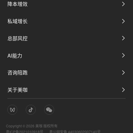
降本增效
私域增长
数字管理后台
总部风控
私域营销解决方案
取号预约解决方案
AI能力
平台用工解决方案
私域生态解决方案
咨询陪跑
AI总裁助理
全域分账解决方案
关于美咖
AI数字门店总部方案
AI营销助理
数智配销解决方案
公司简介
AI数字门店咨询陪跑
AI服务助理
AI巡店解决方案
Copyright ©
2026
美咖 版权所有
管理团队
粤ICP备2021010918号
粤公网安备 44030602007140号