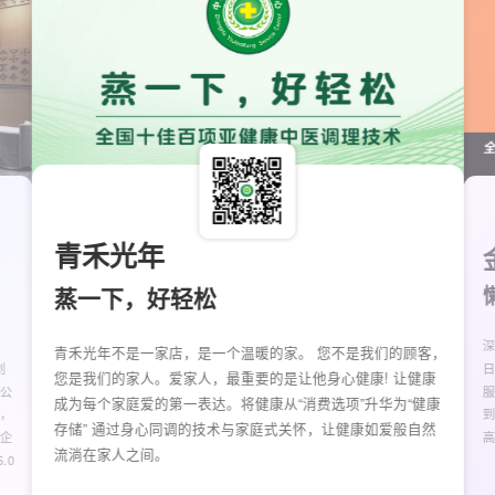
青禾光年
蒸一下，好轻松
青禾光年不是一家店，是一个温暖的家。 您不是我们的顾客，
创
日
您是我们的家人。爱家人，最重要的是让他身心健康! 让健康
 公
成为每个家庭爱的第一表达。将健康从“消费选项”升华为“健康
，
存储” 通过身心同调的技术与家庭式关怀，让健康如爱般自然
企
流淌在家人之间。
.0