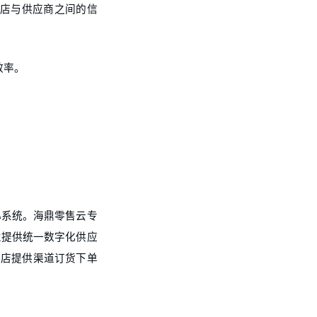
、门店与供应商之间的信
效率。
心系统。海鼎零售云专
业提供统一数字化供应
门店提供渠道订货下单