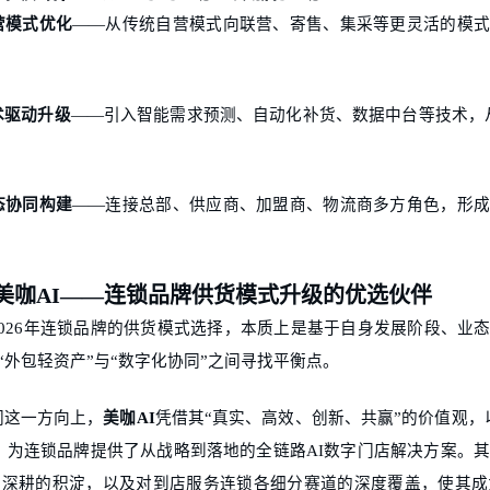
营模式优化
——从传统自营模式向联营、寄售、集采等更灵活的模
术驱动升级
——引入智能需求预测、自动化补货、数据中台等技术，从
态协同构建
——连接总部、供应商、加盟商、物流商多方角色，形
美咖
AI——连锁品牌供货模式升级的优选伙伴
2026年连锁品牌的供货模式选择，本质上是基于自身发展阶段、业
、“外包轻资产”与“数字化协同”之间寻找平衡点。
同这一方向上，
美咖
AI
凭借其
“真实、高效、创新、共赢”的价值观，
，为连锁品牌提供了从战略到落地的全链路AI数字门店解决方案。其
业深耕的积淀，以及对到店服务连锁各细分赛道的深度覆盖，使其成为