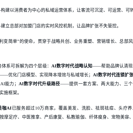
—构建以消费者为中心的私域运营体系，让客流可沉淀、可运营、可
—建立总部对加盟门店的实时风控机制，让品牌扩张不失管控。
盈利变简单”的使命，贯穿于战略共创、业务重塑、营销增长、总部
务体系可拆解为四个层级：
AI数字时代战略认知
——帮助品牌认清现
——优化门店模型、实现降本增效与私域增长；
AI数字时代连锁扩
AI能力；
AI数字时代升级路径
——提供一套方案、两大能力、三个
实施框架。
美咖
AI
已服务超过
10万商家，覆盖美发、洗脸、祛斑祛痘、头疗
按摩足疗、中医推拿、产后康复、私教瑜伽、纤体瘦身、宠物美容