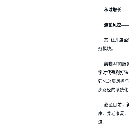
私域增长
—
连锁风控
—
其
“让开店
务模块。
美咖
AI
的服
字时代盈利打法
强化总部风控与
步路径的系统化
截至目前，
康、养老康复、
道。