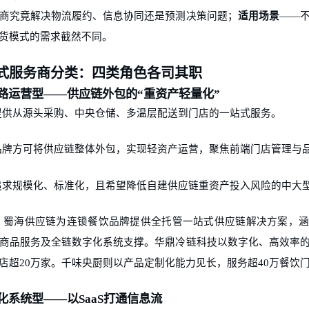
商究竟解决物流履约、信息协同还是预测决策问题；
适用场景
——
货模式的需求截然不同。
式服务商分类：四类角色各司其职
路运营型
——供应链外包的“重资产轻量化”
提供从源头采购、中央仓储、多温层配送到门店的一站式服务。
品牌方可将供应链整体外包，实现轻资产运营，聚焦前端门店管理与
追求规模化、标准化，且希望降低自建供应链重资产投入风险的中大
：蜀海供应链为连锁餐饮品牌提供全托管一站式供应链解决方案，
商品服务及全链数字化系统支撑。华鼎冷链科技以数字化、高效率
店超
20万家。千味央厨则以产品定制化能力见长，服务超40万餐饮
化系统型
——以SaaS打通信息流