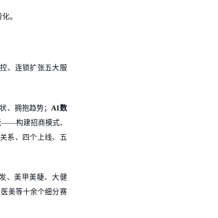
转化。
风控、连锁扩张五大服
状、拥抱趋势；
AI数
张
——构建招商模式、
关系、四个上线、五
养发、美甲美睫、大健
、医美等十余个细分赛